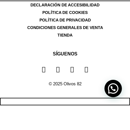
DECLARACIÓN DE ACCESIBILIDAD
POLÍTICA DE COOKIES
POLÍTICA DE PRIVACIDAD
CONDICIONES GENERALES DE VENTA
TIENDA
SÍGUENOS
W
I
P
F
h
n
i
a
a
s
n
c
© 2025 Olivos 82
t
t
t
e
s
a
e
b
a
g
r
o
p
r
e
o
espacio
p
a
s
k
m
t
-
servicios